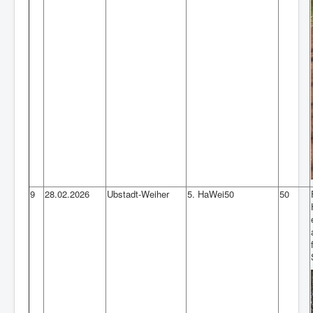
9
28.02.2026
Ubstadt-Weiher
5. HaWei50
50