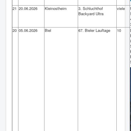
Vorstand
21
20.06.2026
Kleinostheim
3. Schluchthof
viele
Impressum und DSGVO
Backyard Ultra
Intern
20
05.06.2026
Biel
67. Bieler Lauftage
10