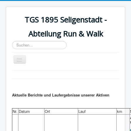
TGS 1895 Seligenstadt -
Abteilung Run & Walk
Suchen...
Toggle
Navigation
Startseite
Wasserlauf
Aktuelles
Aktuelle Berichte und Laufergebnisse unserer Aktiven
Über uns
Nr.
Datum
Ort
Lauf
km
Walking
Trainingszeiten