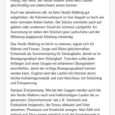
mäßig, das heißt, der Nordic-Walker sollte beim Laufen
Vorstand
gleichmäßig und unbeschwert atmen können.
Impressum und DSGVO
Auch wer abnehmen will, ist beim Nordic-Walking gut
aufgehoben: der Kalorienverbrauch ist fast doppelt so hoch wie
Intern
beim normalen flotten Gehen. Die Stöcke vermitteln auch auf
glattem oder unebenem Grund ein sicheres Laufgefühl. An
Ausrüstung ist neben den Stöcken gute Laufschuhe und der
Witterung angepasste Kleidung notwendig.
Das Nordic-Walking ist leicht zu erlernen, eignet sich für
Männer und Frauen, Junge und Ältere gleichermaßen.
Entwickelt als Sommertraining für Skilangläufer, ähnelt es im
Bewegungsablauf dem Skilanglauf. Trotzdem sollte jeder
Anfänger sich einer Gruppe mit erfahrenen Übungsleitern
anschließen, damit der richtige Bewegungsablauf trainiert
werden kann. Ergänzt wird das Laufen mit Stöcken durch
leichte Aufwärmgymnastik und zum Abschluss mit Stretching
und Entspannung.
Apropos Entspannung: Wie bei den Joggern werden auch bei
den Nordic-Walkern nach rund halbstündigem Laufen die so
genannten „Glückshormone“ wie z.B. Serotonin und
Endorphine freigesetzt, die Stress abbauen und Viren
abwehren, Phantasie und Kreativität anregen. Man fühlt sich
einfach gut! Dazu tragen natürlich auch die Sportsfreunde in