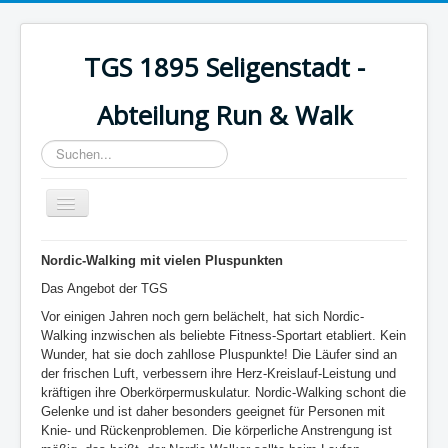
TGS 1895 Seligenstadt -
Abteilung Run & Walk
Suchen...
Toggle
Navigation
Startseite
Nordic-Walking mit vielen Pluspunkten
Wasserlauf
Das Angebot der TGS
Vor einigen Jahren noch gern belächelt, hat sich Nordic-
Aktuelles
Walking inzwischen als beliebte Fitness-Sportart etabliert. Kein
Über uns
Wunder, hat sie doch zahllose Pluspunkte! Die Läufer sind an
der frischen Luft, verbessern ihre Herz-Kreislauf-Leistung und
Walking
kräftigen ihre Oberkörpermuskulatur. Nordic-Walking schont die
Gelenke und ist daher besonders geeignet für Personen mit
Trainingszeiten
Knie- und Rückenproblemen. Die körperliche Anstrengung ist