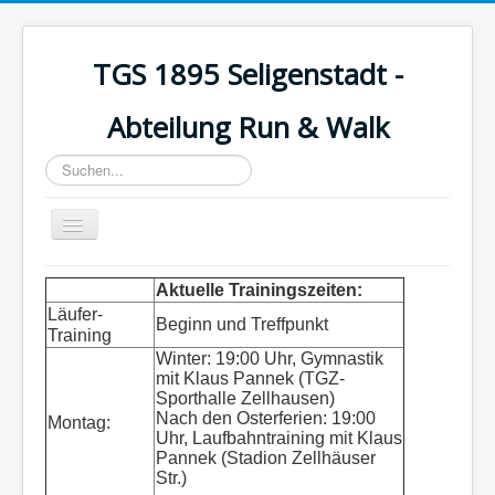
TGS 1895 Seligenstadt -
Abteilung Run & Walk
Suchen...
Toggle
Navigation
Startseite
Aktuelle Trainingszeiten:
Läufer-
Wasserlauf
Beginn und Treffpunkt
Training
Aktuelles
Winter: 19:00 Uhr, Gymnastik
mit Klaus Pannek (TGZ-
Über uns
Sporthalle Zellhausen)
Nach den Osterferien: 19:00
Montag:
Walking
Uhr, Laufbahntraining mit Klaus
Pannek (Stadion Zellhäuser
Trainingszeiten
Str.)