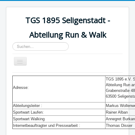
TGS 1895 Seligenstadt -
Abteilung Run & Walk
Suchen...
Toggle
Navigation
Startseite
TGS 1895 e.V. S
Abteilung Run a
Wasserlauf
Adresse:
Grabenstraße 48
Aktuelles
63500 Seligenst
Abteilungsleiter :
Markus Wollenw
Über uns
Sportwart Laufen:
Rainer Alban
Walking
Sportwart Walking
Annegret Burkar
Internetbeauftragter und Pressearbeit :
Thomas Disser
Trainingszeiten