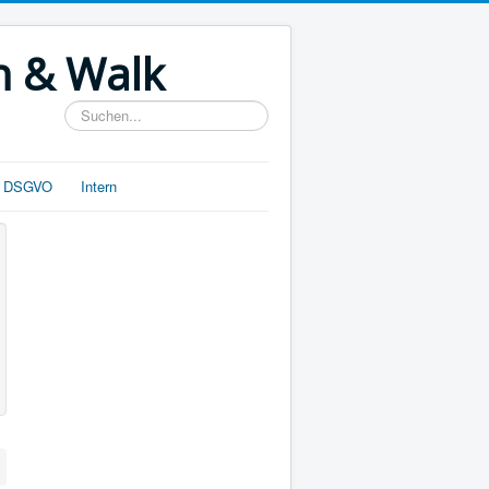
n & Walk
Suchen...
d DSGVO
Intern